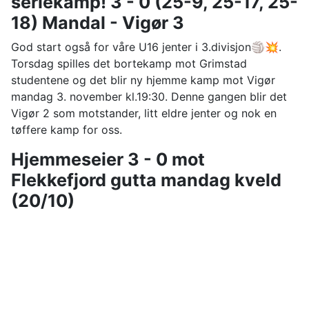
seriekamp! 3 - 0 (25-9, 25-17, 25-
18) Mandal - Vigør 3
God start også for våre U16 jenter i 3.divisjon🏐💥.
Torsdag spilles det bortekamp mot Grimstad
studentene og det blir ny hjemme kamp mot Vigør
mandag 3. november kl.19:30. Denne gangen blir det
Vigør 2 som motstander, litt eldre jenter og nok en
tøffere kamp for oss.
Hjemmeseier 3 - 0 mot
Flekkefjord gutta mandag kveld
(20/10)