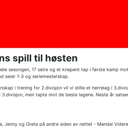
ns spill til høsten
ball hele sesongen, 17 seire og et knepent tap i første kam
d seier 1-3 og seriemesterskap.
nskap i trening for 2.divisjon vil vi stille et herrelag i 3.div
g i 3.divisjon, men tapte mot de beste lagene. Neste år sats
na, Jenny og Greta på andre siden av nettet - Mandal Vider