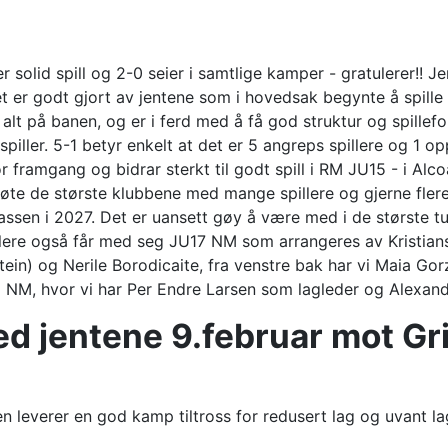
r solid spill og 2-0 seier i samtlige kamper - gratulerer!!
Je
r godt gjort av jentene som i hovedsak begynte å spille vo
lt på banen, og er i ferd med å få god struktur og spillefors
 spiller. 5-1 betyr enkelt at det er 5 angreps spillere og 1 
or framgang og bidrar sterkt til godt spill i RM JU15 - i Alc
e de største klubbene med mange spillere og gjerne flere sp
5 klassen i 2027. Det er uansett gøy å være med i de største
illere også får med seg JU17 NM som arrangeres av Kristian
ein) og Nerile Borodicaite, fra venstre bak har vi Maia Gorz
il NM, hvor vi har Per Endre Larsen som lagleder og Alexan
d jentene 9.februar mot G
n leverer en god kamp tiltross for redusert lag og uvant la