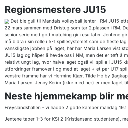
Regionsmestere JU15
Det ble gull til Mandals volleyball jenter i RM JU15 ette
22.mars sammen med Dristug som tar 2.plassen i RM. Det e
senior serie med god matching gir resultater. Jentene gir a
må bidra i sin rolle i 5-1 spillesystemet som de fleste lag
vanskligste jobben på laget, her har Maria Larsen vist st
JU15 lag og håper å hevde oss i NM, men det er tøft å møt
relativt ungt lag, hvor halve laget også vil spille i JU1
utfordringer framover i og med at laget + et par U17 sp
venstre framme har vi Hermine Kjær, Tilde Holby (lagkapt
Maria Larsen. Jenny Kerim (ikke med her) er med laget t
Neste hjemmekamp blir me
Frøyslandshallen - vi hadde 2 gode kamper mandag 19.1
Jentene taper 1-3 for KSI 2 (Kristiansand studentene), me