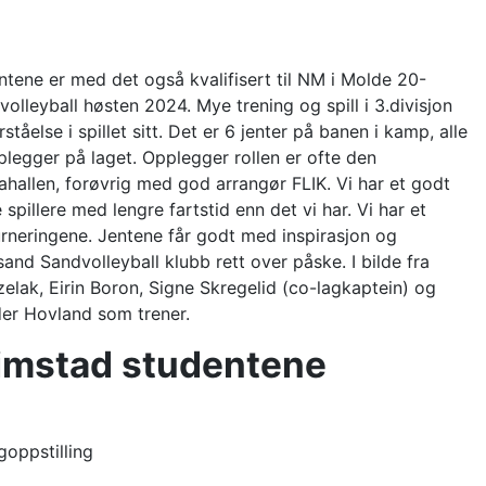
ntene er med det også kvalifisert til NM i Molde 20-
lleyball høsten 2024. Mye trening og spill i 3.divisjon
tåelse i spillet sitt. Det er 6 jenter på banen i kamp, alle
opplegger på laget. Opplegger rollen er ofte den
oahallen, forøvrig med god arrangør FLIK.
Vi har et godt
illere med lengre fartstid enn det vi har. Vi har et
 turneringene. Jentene får godt med inspirasjon og
sand Sandvolleyball klubb rett over påske.
I bilde fra
elak, Eirin Boron, Signe Skregelid (co-lagkaptein) og
der Hovland som trener.
rimstad studentene
goppstilling