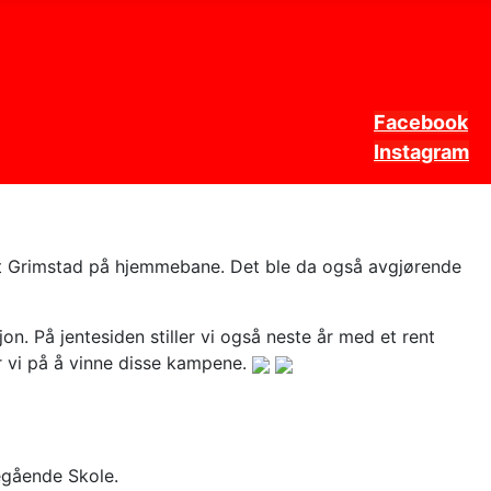
Facebook
Instagram
p mot Grimstad på hjemmebane. Det ble da også avgjørende
isjon. På jentesiden stiller vi også neste år med et rent
er vi på å vinne disse kampene.
egående Skole.